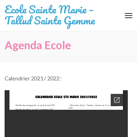
Aller
Ecole Sainte Marie –
au
Tallud Sainte Gemme
contenu
(Pressez
Entrée)
Agenda Ecole
Calendrier 2021 / 2022 :