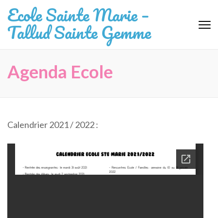
Aller
Ecole Sainte Marie –
au
Tallud Sainte Gemme
contenu
(Pressez
Entrée)
Agenda Ecole
Calendrier 2021 / 2022 :