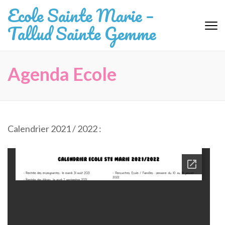
Aller
Ecole Sainte Marie –
au
Tallud Sainte Gemme
contenu
(Pressez
Entrée)
Agenda Ecole
Calendrier 2021 / 2022 :