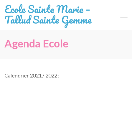
Aller
Ecole Sainte Marie –
au
Tallud Sainte Gemme
contenu
(Pressez
Entrée)
Agenda Ecole
Calendrier 2021 / 2022 :