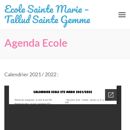
Aller
Ecole Sainte Marie –
au
Tallud Sainte Gemme
contenu
(Pressez
Entrée)
Agenda Ecole
Calendrier 2021 / 2022 :