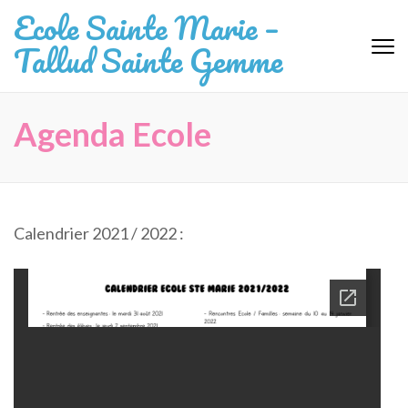
Aller
Ecole Sainte Marie –
au
Tallud Sainte Gemme
contenu
(Pressez
Entrée)
Agenda Ecole
Calendrier 2021 / 2022 :