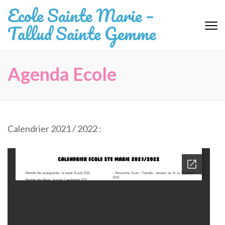
Aller
Ecole Sainte Marie –
au
Tallud Sainte Gemme
contenu
(Pressez
Entrée)
Agenda Ecole
Calendrier 2021 / 2022 :