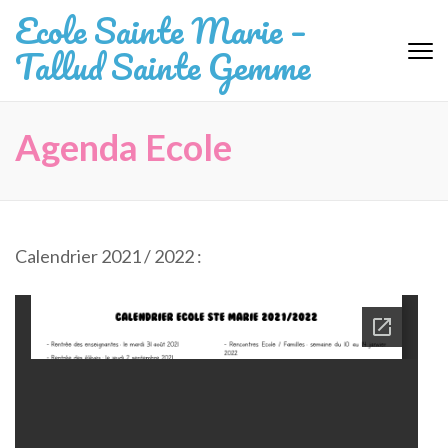
Aller
Ecole Sainte Marie –
au
Tallud Sainte Gemme
contenu
(Pressez
Entrée)
Agenda Ecole
Calendrier 2021 / 2022 :