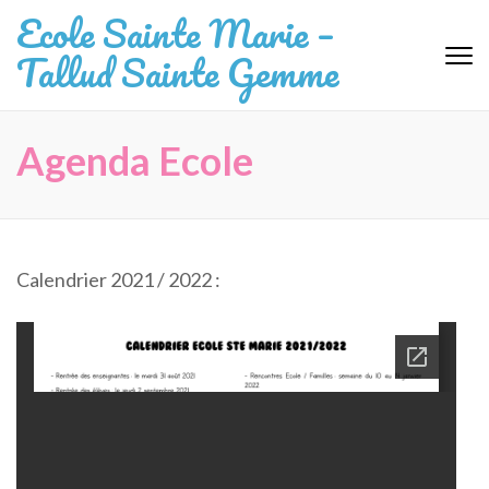
Aller
Ecole Sainte Marie –
au
Tallud Sainte Gemme
contenu
(Pressez
Entrée)
Agenda Ecole
Calendrier 2021 / 2022 :