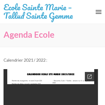
Aller
Ecole Sainte Marie –
au
Tallud Sainte Gemme
contenu
(Pressez
Entrée)
Agenda Ecole
Calendrier 2021 / 2022 :