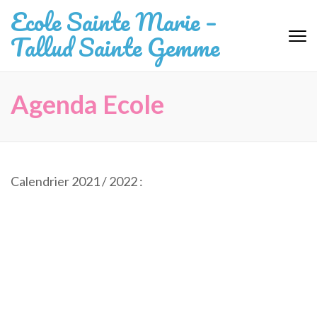
Aller
Ecole Sainte Marie –
au
Tallud Sainte Gemme
contenu
(Pressez
Entrée)
Agenda Ecole
Calendrier 2021 / 2022 :