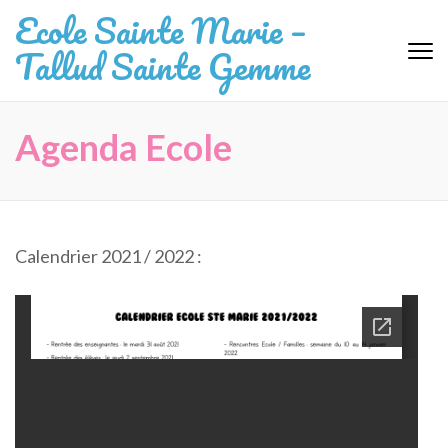
Aller
Ecole Sainte Marie –
au
Tallud Sainte Gemme
contenu
(Pressez
Entrée)
Agenda Ecole
Calendrier 2021 / 2022 :