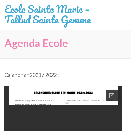
Aller
Ecole Sainte Marie –
au
Tallud Sainte Gemme
contenu
(Pressez
Entrée)
Agenda Ecole
Calendrier 2021 / 2022 :