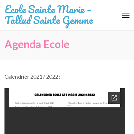
Aller
Ecole Sainte Marie –
au
Tallud Sainte Gemme
contenu
(Pressez
Entrée)
Agenda Ecole
Calendrier 2021 / 2022 :