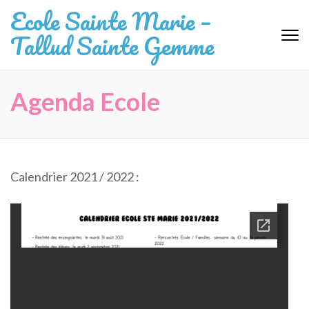
Aller
Ecole Sainte Marie –
au
Tallud Sainte Gemme
contenu
(Pressez
Entrée)
Agenda Ecole
Calendrier 2021 / 2022 :