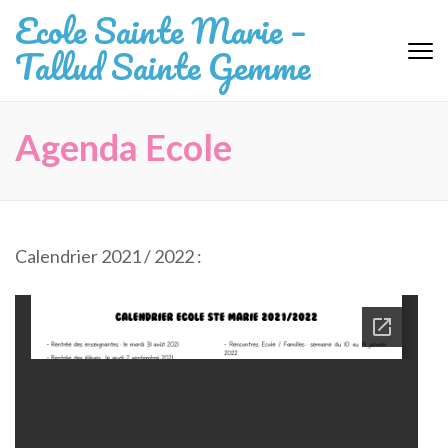
Aller
Ecole Sainte Marie –
au
Tallud Sainte Gemme
contenu
(Pressez
Entrée)
Agenda Ecole
Calendrier 2021 / 2022 :