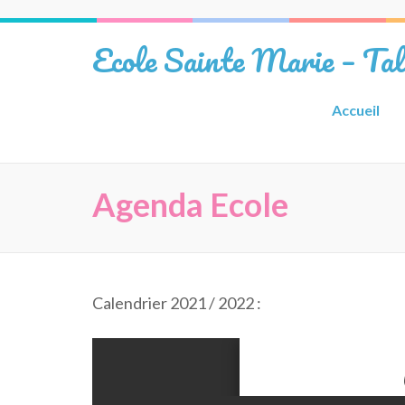
Aller
au
Ecole Sainte Marie – Ta
contenu
(Pressez
Entrée)
Accueil
Agenda Ecole
Calendrier 2021 / 2022 :