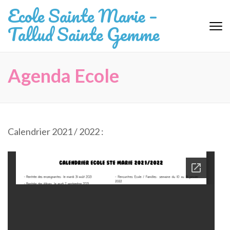
Aller
Ecole Sainte Marie –
au
Tallud Sainte Gemme
contenu
(Pressez
Entrée)
Agenda Ecole
Calendrier 2021 / 2022 :