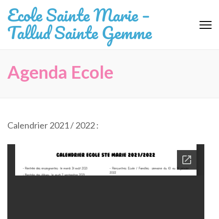
Aller
Ecole Sainte Marie –
au
Tallud Sainte Gemme
contenu
(Pressez
Entrée)
Agenda Ecole
Calendrier 2021 / 2022 :