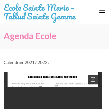
Aller
Ecole Sainte Marie –
au
Tallud Sainte Gemme
contenu
(Pressez
Entrée)
Agenda Ecole
Calendrier 2021 / 2022 :