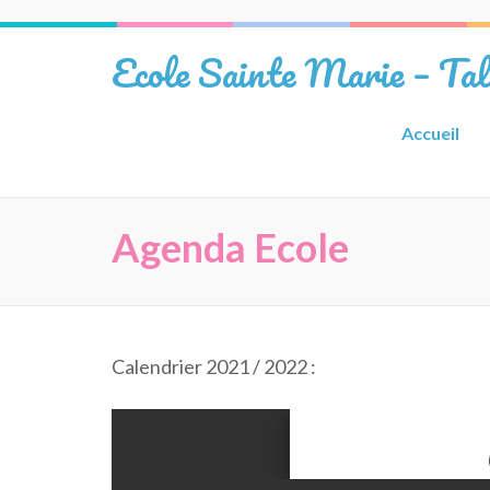
Aller
au
Ecole Sainte Marie – Ta
contenu
(Pressez
Entrée)
Accueil
Agenda Ecole
Calendrier 2021 / 2022 :