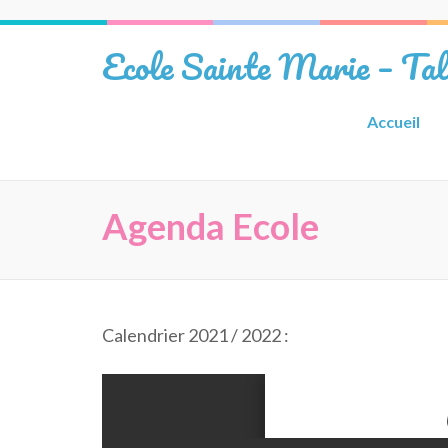
Aller
au
Ecole Sainte Marie – Ta
contenu
(Pressez
Entrée)
Accueil
Agenda Ecole
Calendrier 2021 / 2022 :