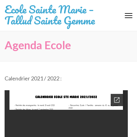
Aller
Ecole Sainte Marie –
au
Tallud Sainte Gemme
contenu
(Pressez
Entrée)
Agenda Ecole
Calendrier 2021 / 2022 :