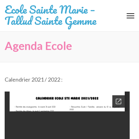
Aller
Ecole Sainte Marie –
au
Tallud Sainte Gemme
contenu
(Pressez
Entrée)
Agenda Ecole
Calendrier 2021 / 2022 :