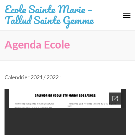
Aller
Ecole Sainte Marie –
au
Tallud Sainte Gemme
contenu
(Pressez
Entrée)
Agenda Ecole
Calendrier 2021 / 2022 :