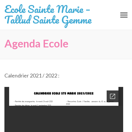
Aller
Ecole Sainte Marie –
au
Tallud Sainte Gemme
contenu
(Pressez
Entrée)
Agenda Ecole
Calendrier 2021 / 2022 :