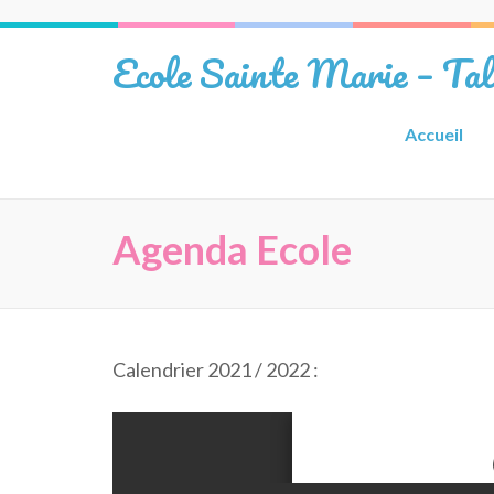
Aller
au
Ecole Sainte Marie – Ta
contenu
(Pressez
Entrée)
Accueil
Agenda Ecole
Calendrier 2021 / 2022 :