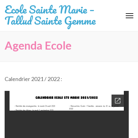
Aller
Ecole Sainte Marie –
au
Tallud Sainte Gemme
contenu
(Pressez
Entrée)
Agenda Ecole
Calendrier 2021 / 2022 :