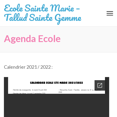
Aller
Ecole Sainte Marie –
au
Tallud Sainte Gemme
contenu
(Pressez
Entrée)
Agenda Ecole
Calendrier 2021 / 2022 :