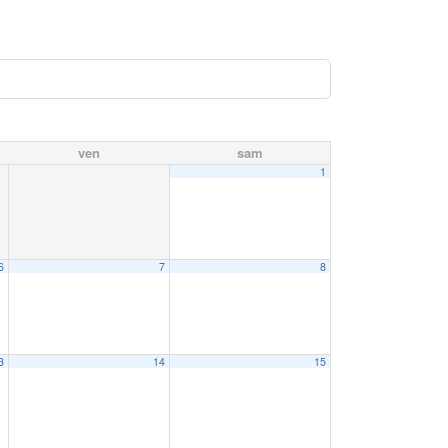
ven
sam
1
6
7
8
3
14
15