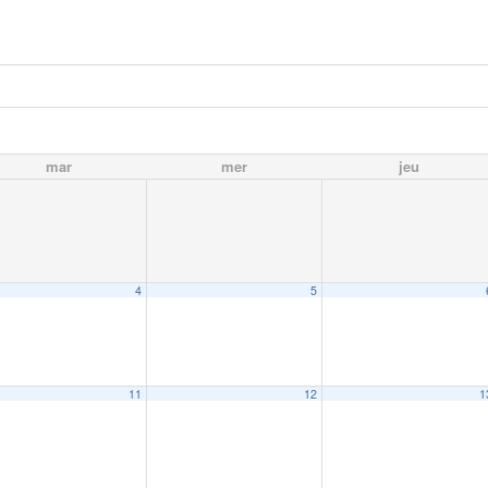
mar
mer
jeu
4
5
11
12
1