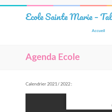
Aller
au
Ecole Sainte Marie – Ta
contenu
(Pressez
Entrée)
Accueil
Agenda Ecole
Calendrier 2021 / 2022 :