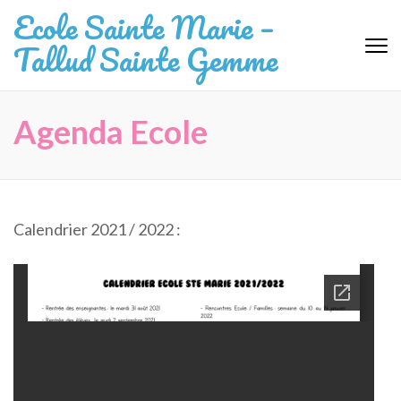
Aller
Ecole Sainte Marie –
au
Tallud Sainte Gemme
contenu
(Pressez
Entrée)
Agenda Ecole
Calendrier 2021 / 2022 :