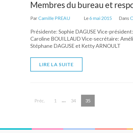
Membres du bureau et respo
Par
Camille PREAU
Le
6 mai 2015
Dans
Présidente: Sophie DAGUSE Vice-président
Caroline BOUILLAUD Vice-secrétaire: A
Stéphane DAGUSE et Ketty ARNOULT
LIRE LA SUITE
Pagination
…
Page
Page
Page
Préc.
1
34
35
des
publications