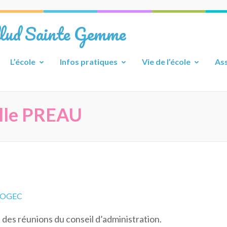
llud Sainte Gemme
L’école
Infos pratiques
Vie de l’école
Ass
lle PREAU
OGEC
des réunions du conseil d’administration.