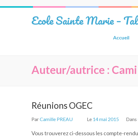
Aller
au
Ecole Sainte Marie – Ta
contenu
(Pressez
Entrée)
Accueil
Auteur/autrice :
Cami
Réunions OGEC
Par
Camille PREAU
Le
14 mai 2015
Dans
Vous trouverez ci-dessous les compte-rendu 