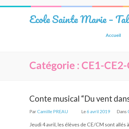
Aller
au
Ecole Sainte Marie – Ta
contenu
(Pressez
Entrée)
Accueil
Catégorie :
CE1-CE2
Conte musical “Du vent dans
Par
Camille PREAU
Le
6 avril 2019
Dans
Jeudi 4 avril, les élèves de CE/CM sont allés