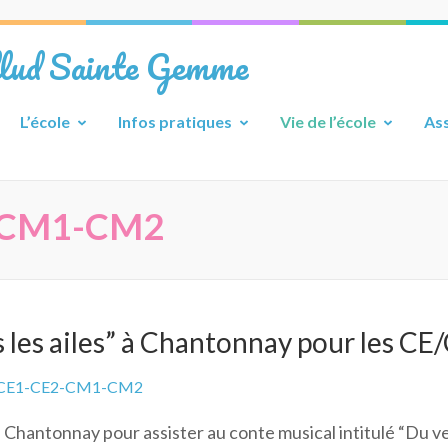
llud Sainte Gemme
L’école
Infos pratiques
Vie de l’école
Ass
-CM1-CM2
 les ailes” à Chantonnay pour les C
CE1-CE2-CM1-CM2
 à Chantonnay pour assister au conte musical intitulé “Du ve