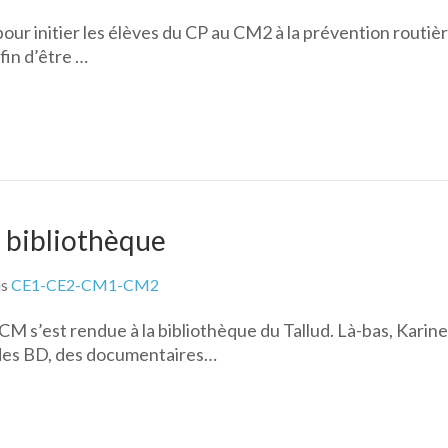
 pour initier les élèves du CP au CM2 à la prévention routiè
fin d’être …
a bibliothèque
ns
CE1-CE2-CM1-CM2
CM s’est rendue à la bibliothèque du Tallud. Là-bas, Karine
s, des BD, des documentaires…