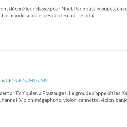
nt décoré leur classe pour Noël. Par petits groupes, chac
t le monde semble très content du résultat.
ans
CE1-CE2-CM1-CM2
ert à l’Echiquier, à Pouzauges. Le groupe s’appelait les Ki
Jouhannet (violon-mégaphone, violon-cannette, violon-banjo,