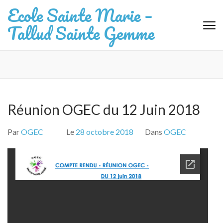
Aller
Ecole Sainte Marie –
au
Tallud Sainte Gemme
contenu
(Pressez
Entrée)
Réunion OGEC du 12 Juin 2018
Par
OGEC
Le
28 octobre 2018
Dans
OGEC