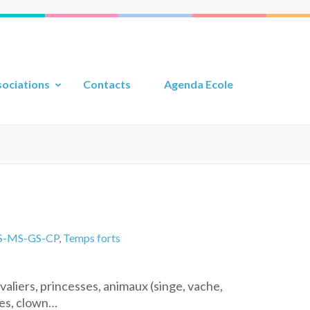
ociations
Contacts
Agenda Ecole
S-MS-GS-CP
,
Temps forts
valiers, princesses, animaux (singe, vache,
ées, clown…