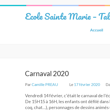
Aller
au
Ecole Sainte Marie – Ta
contenu
(Pressez
Entrée)
Accueil
Carnaval 2020
Par
Camille PREAU
Le
17 février 2020
D
Vendredi 14 février, c’était le carnaval de l’éc
De 15H15 à 16H, les enfants ont défilé dans l
coq, chat…), personnages de dessins animés (