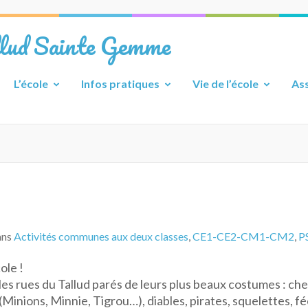
llud Sainte Gemme
L’école
Infos pratiques
Vie de l’école
Ass
ans
Activités communes aux deux classes
,
CE1-CE2-CM1-CM2
,
P
ole !
es rues du Tallud parés de leurs plus beaux costumes : che
Minions, Minnie, Tigrou…), diables, pirates, squelettes, f