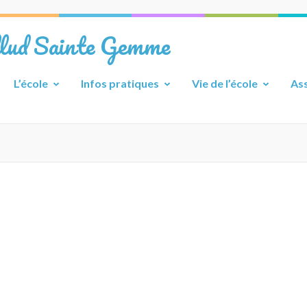
llud Sainte Gemme
L’école
Infos pratiques
Vie de l’école
Ass