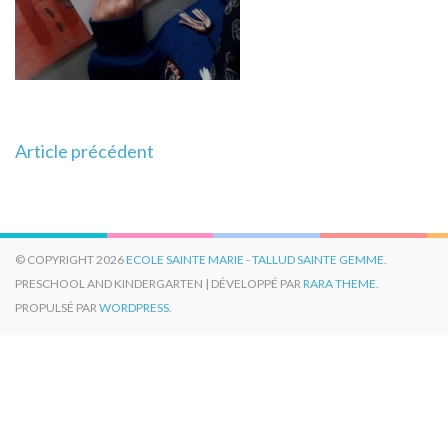
Navigation
Article précédent
de
l’article
© COPYRIGHT 2026
ECOLE SAINTE MARIE - TALLUD SAINTE GEMME
.
PRESCHOOL AND KINDERGARTEN | DÉVELOPPÉ PAR
RARA THEME
.
PROPULSÉ PAR
WORDPRESS.