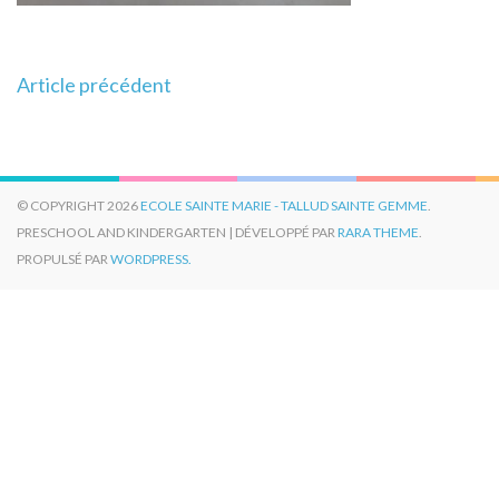
Navigation
Article précédent
de
l’article
© COPYRIGHT 2026
ECOLE SAINTE MARIE - TALLUD SAINTE GEMME
.
PRESCHOOL AND KINDERGARTEN | DÉVELOPPÉ PAR
RARA THEME
.
PROPULSÉ PAR
WORDPRESS.