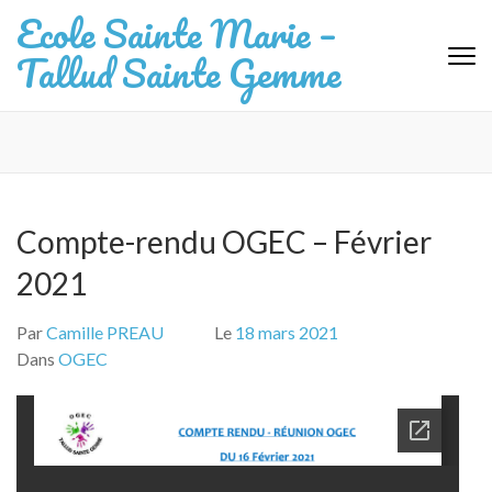
Aller
Ecole Sainte Marie –
au
Tallud Sainte Gemme
contenu
(Pressez
Entrée)
Compte-rendu OGEC – Février
2021
Par
Camille PREAU
Le
18 mars 2021
Dans
OGEC