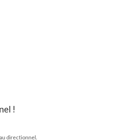
el !
u directionnel.