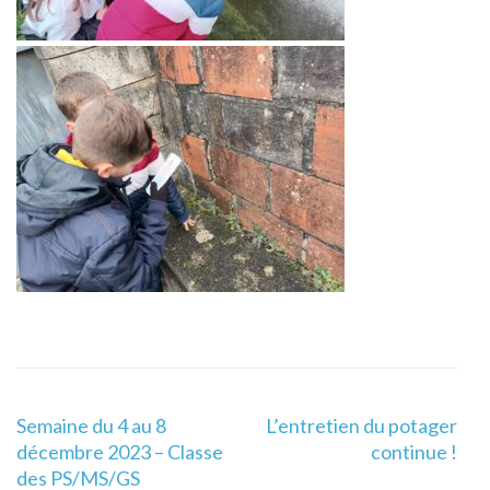
Navigation
Semaine du 4 au 8
L’entretien du potager
de
décembre 2023 – Classe
continue !
l’article
des PS/MS/GS