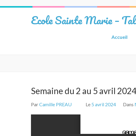
Aller
au
Ecole Sainte Marie – Ta
contenu
(Pressez
Entrée)
Accueil
Semaine du 2 au 5 avril 202
Par
Camille PREAU
Le
5 avril 2024
Dans