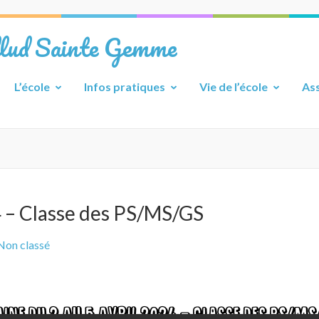
llud Sainte Gemme
L’école
Infos pratiques
Vie de l’école
Ass
4 – Classe des PS/MS/GS
Non classé