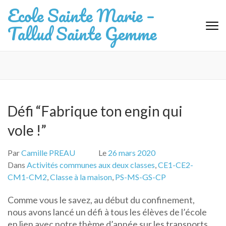
Aller
Ecole Sainte Marie –
au
Tallud Sainte Gemme
contenu
(Pressez
Entrée)
Défi “Fabrique ton engin qui
vole !”
Par
Camille PREAU
Le
26 mars 2020
Dans
Activités communes aux deux classes
,
CE1-CE2-
CM1-CM2
,
Classe à la maison
,
PS-MS-GS-CP
Comme vous le savez, au début du confinement,
nous avons lancé un défi à tous les élèves de l’école
en lien avec notre thème d’année sur les transports