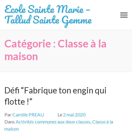
Aller
Ecole Sainte Marie –
au
Tallud Sainte Gemme
contenu
(Pressez
Entrée)
Catégorie :
Classe à la
maison
Défi “Fabrique ton engin qui
flotte !”
Par
Camille PREAU
Le
2 mai 2020
Dans
Activités communes aux deux classes
,
Classe à la
maison