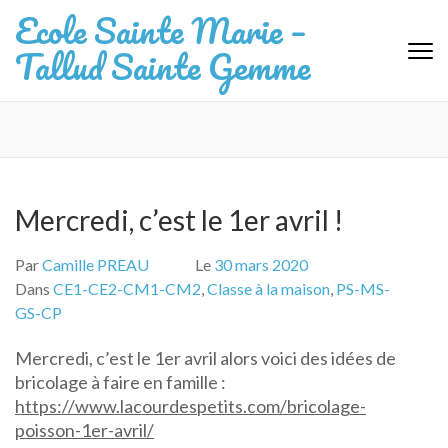
Aller
Ecole Sainte Marie –
au
Tallud Sainte Gemme
contenu
(Pressez
Entrée)
Mercredi, c’est le 1er avril !
Par
Camille PREAU
Le
30 mars 2020
Dans
CE1-CE2-CM1-CM2
,
Classe à la maison
,
PS-MS-
GS-CP
Mercredi, c’est le 1er avril alors voici des idées de
bricolage à faire en famille :
https://www.lacourdespetits.com/bricolage-
poisson-1er-avril/