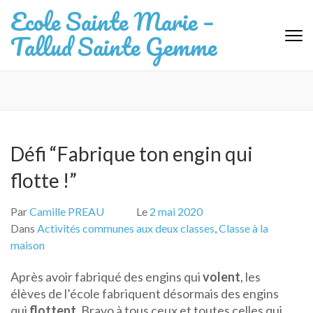
Aller
Ecole Sainte Marie –
au
Tallud Sainte Gemme
contenu
(Pressez
Entrée)
Défi “Fabrique ton engin qui
flotte !”
Par
Camille PREAU
Le
2 mai 2020
Dans
Activités communes aux deux classes
,
Classe à la
maison
Après avoir fabriqué des engins qui
volent
, les
élèves de l’école fabriquent désormais des engins
qui
flottent
. Bravo à tous ceux et toutes celles qui