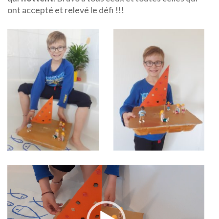
ont accepté et relevé le défi !!!
L
v