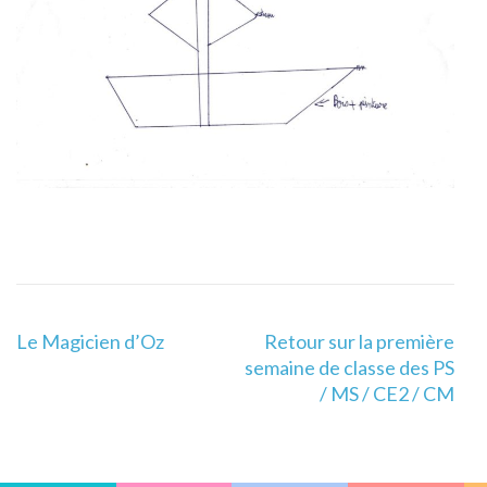
Navigation
Le Magicien d’Oz
Retour sur la première
de
semaine de classe des PS
l’article
/ MS / CE2 / CM