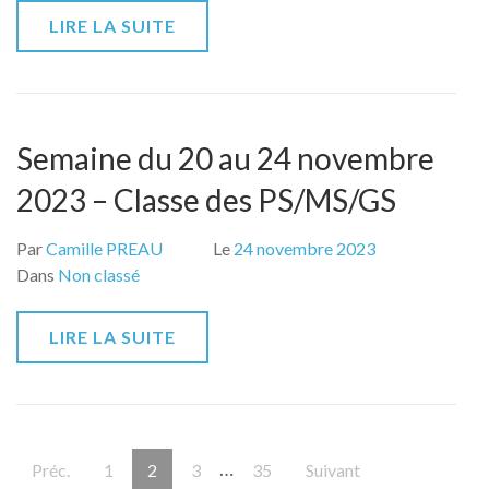
LIRE LA SUITE
Semaine du 20 au 24 novembre
2023 – Classe des PS/MS/GS
Par
Camille PREAU
Le
24 novembre 2023
Dans
Non classé
LIRE LA SUITE
Pagination
…
Page
Page
Page
Page
Préc.
1
2
3
35
Suivant
des